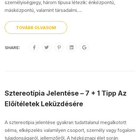
személyiségjegy, három típusa létezik: énközpontú,
másközpontú, valamint társadalmi....
TOVÁBB OLVASOM
SHARE:
Sztereotípia Jelentése – 7 + 1 Tipp Az
Előítéletek Leküzdésére
A sztereotípia jelentése gyakran tudattalanul megalkotott
séma, elképzelés valamilyen csoport, személy vagy fogalom
tulajdonságairól, jellemzőiről. A hézköznapi élet során