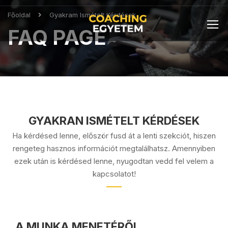
Főoldal
Gyakram Ismételt Kérdések
FAQ PAGE
GYAKRAN ISMÉTELT KÉRDÉSEK
Ha kérdésed lenne, először fusd át a lenti szekciót, hiszen
rengeteg hasznos információt megtalálhatsz. Amennyiben
ezek után is kérdésed lenne, nyugodtan vedd fel velem a
kapcsolatot!
A MUNKA MENETÉRŐL