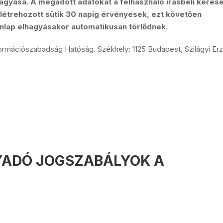
hagyása. A megadott adatokat a felhasználó írásbeli kérés
l létrehozott sütik 30 napig érvényesek, ezt követően
onlap elhagyásakor automatikusan törlődnek.
rmációszabadság Hatóság. Székhely: 1125 Budapest, Szilágyi Er
NYADÓ JOGSZABÁLYOK A