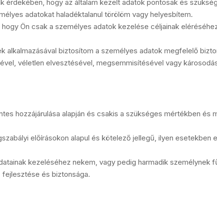
 érdekében, hogy az általam kezelt adatok pontosak és szüksé
mélyes adatokat haladéktalanul törölöm vagy helyesbítem.
 hogy Ön csak a személyes adatok kezelése céljainak eléréséhe
ek alkalmazásával biztosítom a személyes adatok megfelelő bizt
ésével, véletlen elvesztésével, megsemmisítésével vagy károsodá
éntes hozzájárulása alapján és csakis a szükséges mértékben és 
abályi előírásokon alapul és kötelező jellegű, ilyen esetekben e
adatainak kezeléséhez nekem, vagy pedig harmadik személynek f
 fejlesztése és biztonsága.