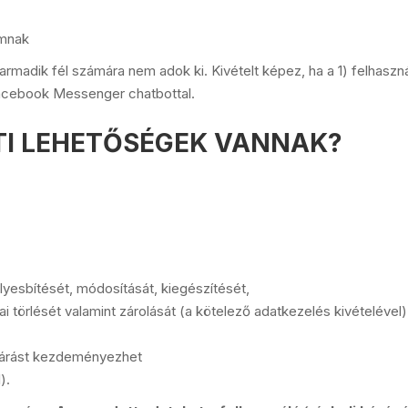
imnak
madik fél számára nem adok ki. Kivételt képez, ha a 1) felhaszn
a Facebook Messenger chatbottal.
TI LEHETŐSÉGEK VANNAK?
elyesbítését, módosítását, kiegészítését,
ai törlését valamint zárolását (a kötelező adatkezelés kivételével)
eljárást kezdeményezhet
).