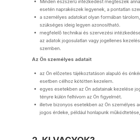
Minden észszerű intézkedést megteszek annak
esetén naprakészek legyenek, a pontatlan sze
a személyes adatokat olyan formában tárolom,
szükséges ideig legyen azonosítható.
megfelelő technikai és szervezési intézkedés
az adatok jogosulatlan vagy jogellenes kezel
szemben.
Az Ön személyes adatait
az Ön előzetes tájékoztatáson alapuló és önk
esetben célhoz kötötten kezelem.
egyes esetekben az Ön adatainak kezelése jogsz
tényre külön felhívom az Ön figyelmét.
illetve bizonyos esetekben az Ön személyes 
jogos érdeke, például honlapunk működtetése,