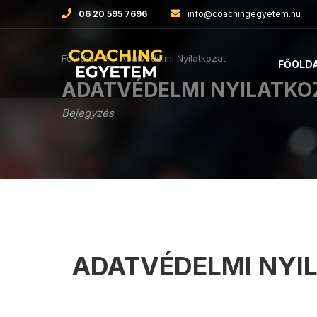
06 20 595 7696
info@coachingegyetem.hu
Főoldal
Adatvédelmi Nyilatkozat
FŐOLD
ADATVÉDELMI NYILATKO
Bejegyzés
ADATVÉDELMI NYI