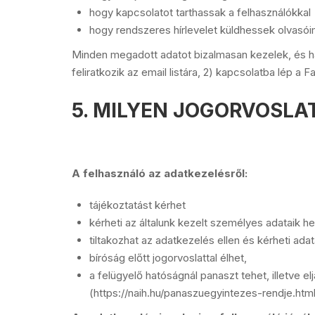
hogy kapcsolatot tarthassak a felhasználókkal
hogy rendszeres hírlevelet küldhessek olvasó
Minden megadott adatot bizalmasan kezelek, és har
feliratkozik az email listára, 2) kapcsolatba lép 
5. MILYEN JOGORVOSLA
A felhasználó az adatkezelésről:
tájékoztatást kérhet
kérheti az általunk kezelt személyes adataik h
tiltakozhat az adatkezelés ellen és kérheti adat
bíróság előtt jogorvoslattal élhet,
a felügyelő hatóságnál panaszt tehet, illetve 
(https://naih.hu/panaszuegyintezes-rendje.html