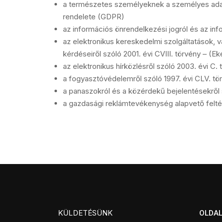
a természetes személyeknek a személyes adat
rendelete (GDPR)
az információs önrendelkezési jogról és az info
az elektronikus kereskedelmi szolgáltatások, 
kérdéseiről szóló 2001. évi CVIII. törvény – (Eke
az elektronikus hírközlésről szóló 2003. évi C. 
a fogyasztóvédelemről szóló 1997. évi CLV. tör
a panaszokról és a közérdekű bejelentésekről s
a gazdasági reklámtevékenység alapvető feltétel
KÜLDETÉSÜNK
OLDAL