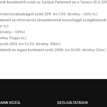
ok kezeléséről szóló az Európai Parlament és a Tanács (EU) 20
rmációszabadságról szóló 2011. évi CXII. törvény – (Info tv.)
valamint az információs társadalommal összefüggő szolgáltatáso
r tv.)
törvény – (Ehtv)
vény (Fogyv tv.)
zóló 2013. évi CLXV. törvény. (Pktv.)
eiről és egyes korlátairól szóló 2008. évi XLVIII. törvény (Grtv.)
AINK KÖZÜL
SZOLGÁLTATÁSOK