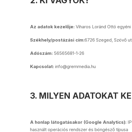
2. KI VAGYOK?
Az adatok kezelője:
Viharos Loránd Ottó egyéni 
Székhely/postázási cím:
6726 Szeged, Szövő ut
Adószám:
56565681-1-26
Kapcsolat:
info@gremmedia.hu
3. MILYEN ADATOKAT K
A honlap látogatásakor (Google Analytics):
IP
használt operációs rendszer és böngésző típusa