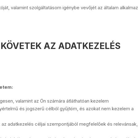
ját, valamint szolgáltatásom igénybe vevőjét az általam alkalmaz
T KÖVETEK AZ ADATKEZELÉS
vetem:
gesen, valamint az Ön számára átláthatóan kezelem
yértelmű és jogszerű célból gyűjtöm, és azokat nem kezelem a
k az adatkezelés céljai szempontjából megfelelőek és relevánsak,