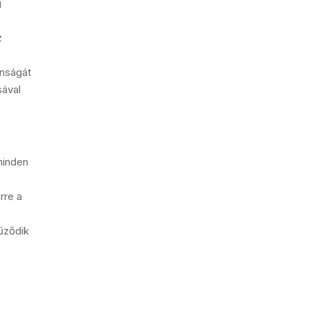
g
z
onságát
sával
minden
rre a
űződik