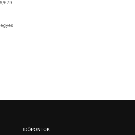
16/679
k egyes
IDŐPONTOK