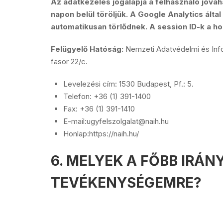
Az adatkezelés jogalapja a felhasználó jóvá
napon belül töröljük. A Google Analytics álta
automatikusan törlődnek. A session ID-k a h
Felügyelő Hatóság:
Nemzeti Adatvédelmi és Info
fasor 22/c.
Levelezési cím: 1530 Budapest, Pf.: 5.
Telefon: +36 (1) 391-1400
Fax: +36 (1) 391-1410
E-mail:ugyfelszolgalat@naih.hu
Honlap:https://naih.hu/
6. MELYEK A FŐBB IRÁ
TEVÉKENYSÉGEMRE?