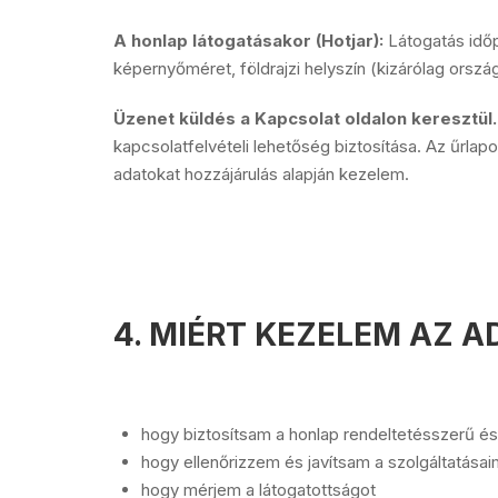
A honlap látogatásakor (Hotjar):
Látogatás időp
képernyőméret, földrajzi helyszín (kizárólag ország)
Üzenet küldés a Kapcsolat oldalon keresztül.
kapcsolatfelvételi lehetőség biztosítása. Az űrla
adatokat hozzájárulás alapján kezelem.
4. MIÉRT KEZELEM AZ 
hogy biztosítsam a honlap rendeltetésszerű é
hogy ellenőrizzem és javítsam a szolgáltatása
hogy mérjem a látogatottságot