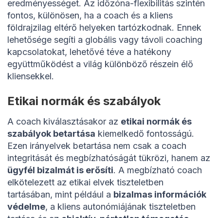
eredményességet. Az időzóna-flexibilitás szintén
fontos, különösen, ha a coach és a kliens
földrajzilag eltérő helyeken tartózkodnak. Ennek
lehetősége segíti a globális vagy távoli coaching
kapcsolatokat, lehetővé téve a hatékony
együttműködést a világ különböző részein élő
kliensekkel.
Etikai normák és szabályok
A coach kiválasztásakor az
etikai normák és
szabályok betartása
kiemelkedő fontosságú.
Ezen irányelvek betartása nem csak a coach
integritását és megbízhatóságát tükrözi, hanem az
ügyfél bizalmát is erősíti
. A megbízható coach
elkötelezett az etikai elvek tiszteletben
tartásában, mint például a
bizalmas információk
védelme
, a kliens autonómiájának tiszteletben