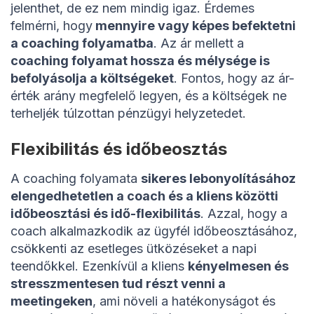
jelenthet, de ez nem mindig igaz. Érdemes
felmérni, hogy
mennyire vagy képes befektetni
a coaching folyamatba
. Az ár mellett a
coaching folyamat hossza és mélysége is
befolyásolja a költségeket
. Fontos, hogy az ár-
érték arány megfelelő legyen, és a költségek ne
terheljék túlzottan pénzügyi helyzetedet.
Flexibilitás és időbeosztás
A coaching folyamata
sikeres lebonyolításához
elengedhetetlen a coach és a kliens közötti
időbeosztási és idő-flexibilitás
. Azzal, hogy a
coach alkalmazkodik az ügyfél időbeosztásához,
csökkenti az esetleges ütközéseket a napi
teendőkkel. Ezenkívül a kliens
kényelmesen és
stresszmentesen tud részt venni a
meetingeken
, ami növeli a hatékonyságot és