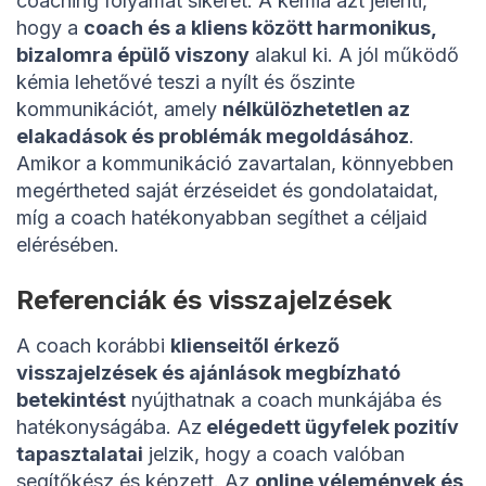
coaching folyamat sikerét. A kémia azt jelenti,
hogy a
coach és a kliens között harmonikus,
bizalomra épülő viszony
alakul ki. A jól működő
kémia lehetővé teszi a nyílt és őszinte
kommunikációt, amely
nélkülözhetetlen az
elakadások és problémák megoldásához
.
Amikor a kommunikáció zavartalan, könnyebben
megértheted saját érzéseidet és gondolataidat,
míg a coach hatékonyabban segíthet a céljaid
elérésében.
Referenciák és visszajelzések
A coach korábbi
klienseitől érkező
visszajelzések és ajánlások megbízható
betekintést
nyújthatnak a coach munkájába és
hatékonyságába. Az
elégedett ügyfelek pozitív
tapasztalatai
jelzik, hogy a coach valóban
segítőkész és képzett. Az
online vélemények és