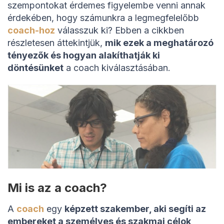
szempontokat érdemes figyelembe venni annak
érdekében, hogy számunkra a legmegfelelőbb
coach-hoz
válasszuk ki? Ebben a cikkben
részletesen áttekintjük,
mik ezek a meghatározó
tényezők és hogyan alakíthatják ki
döntésünket
a coach kiválasztásában.
Mi is az a coach?
A
coach
egy
képzett szakember, aki segíti az
embereket a személyes és szakmai célok