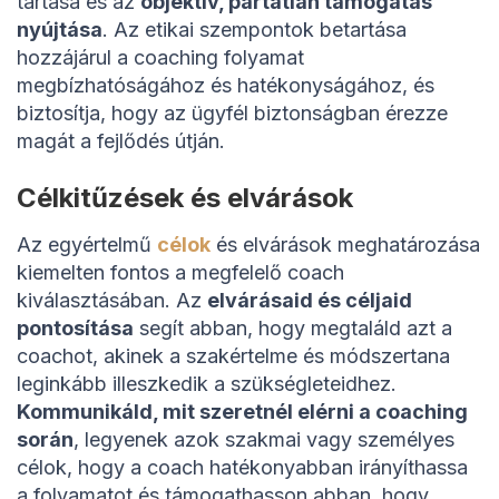
tartása és az
objektív, pártatlan támogatás
nyújtása
. Az etikai szempontok betartása
hozzájárul a coaching folyamat
megbízhatóságához és hatékonyságához, és
biztosítja, hogy az ügyfél biztonságban érezze
magát a fejlődés útján.
Célkitűzések és elvárások
Az egyértelmű
célok
és elvárások meghatározása
kiemelten fontos a megfelelő coach
kiválasztásában. Az
elvárásaid és céljaid
pontosítása
segít abban, hogy megtaláld azt a
coachot, akinek a szakértelme és módszertana
leginkább illeszkedik a szükségleteidhez.
Kommunikáld, mit szeretnél elérni a coaching
során
, legyenek azok szakmai vagy személyes
célok, hogy a coach hatékonyabban irányíthassa
a folyamatot és támogathasson abban, hogy