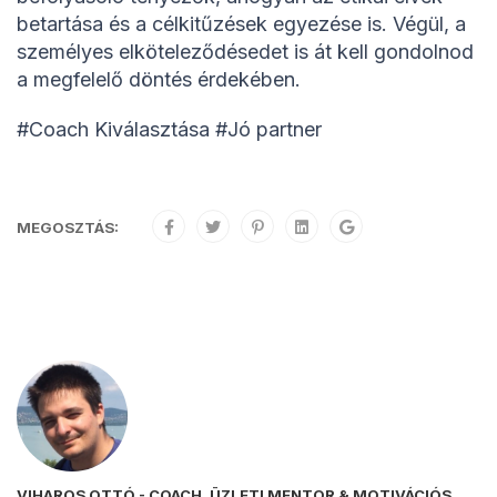
betartása és a célkitűzések egyezése is. Végül, a
személyes elköteleződésedet is át kell gondolnod
a megfelelő döntés érdekében.
#Coach Kiválasztása #Jó partner
MEGOSZTÁS:
VIHAROS OTTÓ - COACH, ÜZLETI MENTOR & MOTIVÁCIÓS