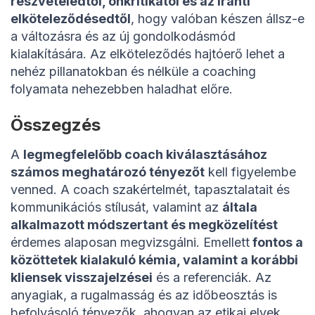
részvételedtől, önkritikától és az iránti
elköteleződésedtől
, hogy valóban készen állsz-e
a változásra és az új gondolkodásmód
kialakítására. Az elköteleződés hajtóerő lehet a
nehéz pillanatokban és nélküle a coaching
folyamata nehezebben haladhat előre.
Összegzés
A
legmegfelelőbb coach kiválasztásához
számos meghatározó tényezőt
kell figyelembe
venned. A coach szakértelmét, tapasztalatait és
kommunikációs stílusát, valamint az
általa
alkalmazott módszertant és megközelítést
érdemes alaposan megvizsgálni. Emellett
fontos a
közöttetek kialakuló kémia, valamint a korábbi
kliensek visszajelzései
és a referenciák. Az
anyagiak, a rugalmasság és az időbeosztás is
befolyásoló tényezők, ahogyan az etikai elvek