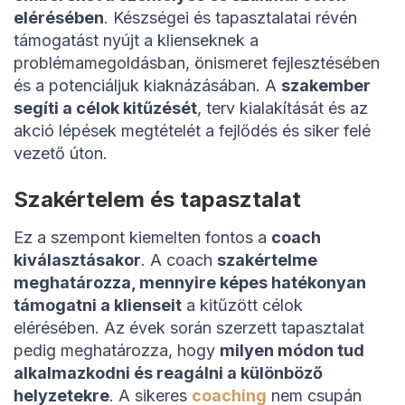
elérésében
. Készségei és tapasztalatai révén
támogatást nyújt a klienseknek a
problémamegoldásban, önismeret fejlesztésében
és a potenciáljuk kiaknázásában. A
szakember
segíti a célok kitűzését
, terv kialakítását és az
akció lépések megtételét a fejlődés és siker felé
vezető úton.
Szakértelem és tapasztalat
Ez a szempont kiemelten fontos a
coach
kiválasztásakor
. A coach
szakértelme
meghatározza, mennyire képes hatékonyan
támogatni a klienseit
a kitűzött célok
elérésében. Az évek során szerzett tapasztalat
pedig meghatározza, hogy
milyen módon tud
alkalmazkodni és reagálni a különböző
helyzetekre
. A sikeres
coaching
nem csupán