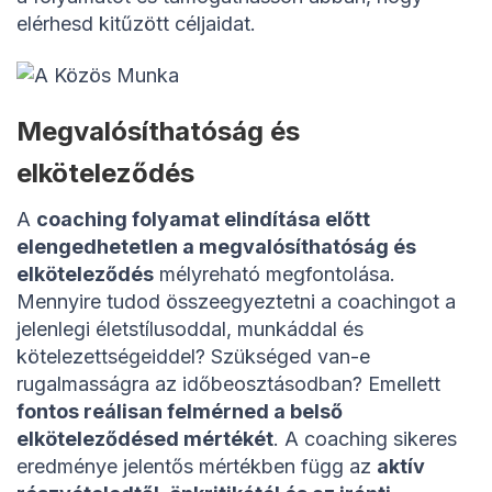
elérhesd kitűzött céljaidat.
Megvalósíthatóság és
elköteleződés
A
coaching folyamat elindítása előtt
elengedhetetlen a megvalósíthatóság és
elköteleződés
mélyreható megfontolása.
Mennyire tudod összeegyeztetni a coachingot a
jelenlegi életstílusoddal, munkáddal és
kötelezettségeiddel? Szükséged van-e
rugalmasságra az időbeosztásodban? Emellett
fontos reálisan felmérned a belső
elköteleződésed mértékét
. A coaching sikeres
eredménye jelentős mértékben függ az
aktív