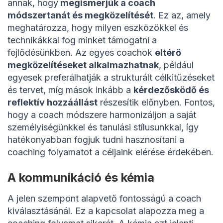
annak, hogy
megismerjük a coach
módszertanát és megközelítését
. Ez az, amely
meghatározza, hogy milyen eszközökkel és
technikákkal fog minket támogatni a
fejlődésünkben. Az egyes coachok
eltérő
megközelítéseket alkalmazhatnak
, például
egyesek preferálhatják a strukturált célkitűzéseket
és tervet, míg mások inkább a
kérdezősködő és
reflektív hozzáállást
részesítik előnyben. Fontos,
hogy a coach módszere harmonizáljon a saját
személyiségünkkel és tanulási stílusunkkal, így
hatékonyabban fogjuk tudni hasznosítani a
coaching folyamatot a céljaink elérése érdekében.
A kommunikáció és kémia
A jelen szempont alapvető fontosságú a coach
kiválasztásánál. Ez a kapcsolat alapozza meg a