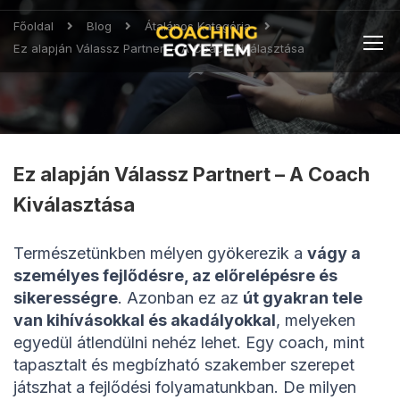
Főoldal
Blog
Átalános Kategória
Ez alapján Válassz Partnert – A Coach Kiválasztása
Ez alapján Válassz Partnert – A Coach
Kiválasztása
Természetünkben mélyen gyökerezik a
vágy a
személyes fejlődésre, az előrelépésre és
sikerességre
. Azonban ez az
út gyakran tele
van kihívásokkal és akadályokkal
, melyeken
egyedül átlendülni nehéz lehet. Egy coach, mint
tapasztalt és megbízható szakember szerepet
játszhat a fejlődési folyamatunkban. De milyen